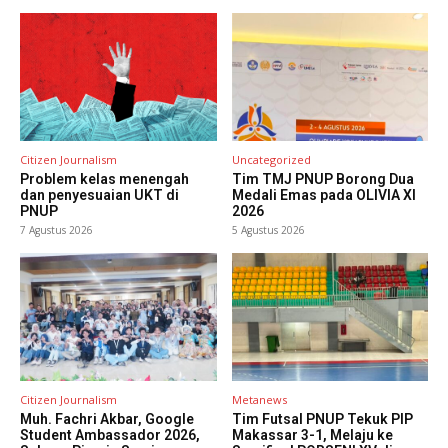
Citizen Journalism
Uncategorized
Problem kelas menengah
Tim TMJ PNUP Borong Dua
dan penyesuaian UKT di
Medali Emas pada OLIVIA XI
PNUP
2026
7 Agustus 2026
5 Agustus 2026
Citizen Journalism
Metanews
Muh. Fachri Akbar, Google
Tim Futsal PNUP Tekuk PIP
Student Ambassador 2026,
Makassar 3-1, Melaju ke