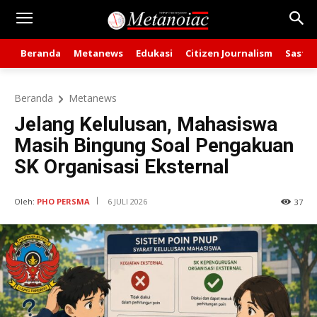
Beranda
Metanews
Edukasi
Citizen Journalism
Sastra
Beranda
Metanews
Jelang Kelulusan, Mahasiswa
Masih Bingung Soal Pengakuan
SK Organisasi Eksternal
Oleh:
PHO PERSMA
6 JULI 2026
37