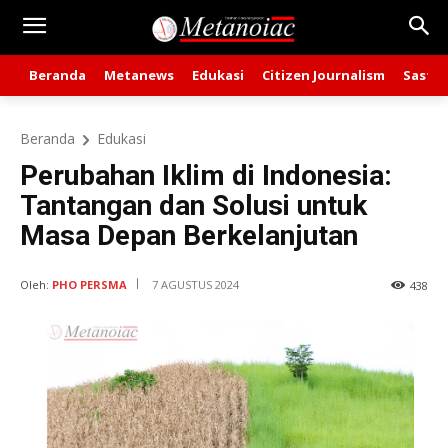
Beranda
Metanews
Edukasi
Citizen Journalism
Sastra
Beranda
Edukasi
Perubahan Iklim di Indonesia:
Tantangan dan Solusi untuk
Masa Depan Berkelanjutan
Oleh:
PHO PERSMA
7 AGUSTUS 2024
438