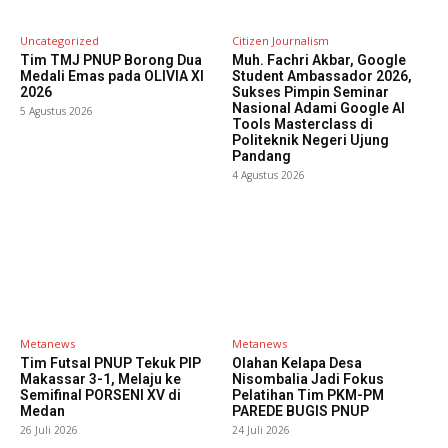
Uncategorized
Citizen Journalism
Tim TMJ PNUP Borong Dua
Muh. Fachri Akbar, Google
Medali Emas pada OLIVIA XI
Student Ambassador 2026,
2026
Sukses Pimpin Seminar
Nasional Adami Google AI
5 Agustus 2026
Tools Masterclass di
Politeknik Negeri Ujung
Pandang
4 Agustus 2026
Metanews
Metanews
Tim Futsal PNUP Tekuk PIP
Olahan Kelapa Desa
Makassar 3-1, Melaju ke
Nisombalia Jadi Fokus
Semifinal PORSENI XV di
Pelatihan Tim PKM-PM
Medan
PAREDE BUGIS PNUP
26 Juli 2026
24 Juli 2026