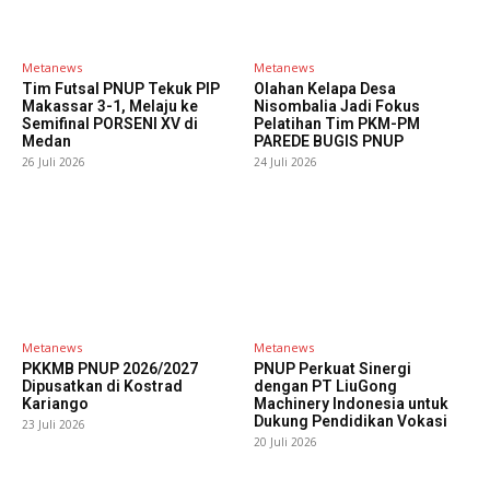
Metanews
Metanews
Tim Futsal PNUP Tekuk PIP
Olahan Kelapa Desa
Makassar 3-1, Melaju ke
Nisombalia Jadi Fokus
Semifinal PORSENI XV di
Pelatihan Tim PKM-PM
Medan
PAREDE BUGIS PNUP
26 Juli 2026
24 Juli 2026
Metanews
Metanews
PKKMB PNUP 2026/2027
PNUP Perkuat Sinergi
Dipusatkan di Kostrad
dengan PT LiuGong
Kariango
Machinery Indonesia untuk
Dukung Pendidikan Vokasi
23 Juli 2026
20 Juli 2026