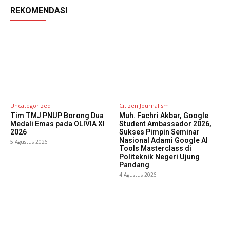
REKOMENDASI
Uncategorized
Citizen Journalism
Tim TMJ PNUP Borong Dua
Muh. Fachri Akbar, Google
Medali Emas pada OLIVIA XI
Student Ambassador 2026,
2026
Sukses Pimpin Seminar
Nasional Adami Google AI
5 Agustus 2026
Tools Masterclass di
Politeknik Negeri Ujung
Pandang
4 Agustus 2026