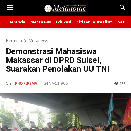
Beranda
Metanews
Edukasi
Citizen Journalism
Sastra
Beranda
Metanews
Demonstrasi Mahasiswa
Makassar di DPRD Sulsel,
Suarakan Penolakan UU TNI
Oleh:
PHO PERSMA
24 MARET 2025
256