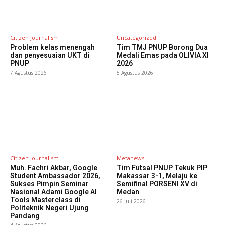
Citizen Journalism
Uncategorized
Problem kelas menengah
Tim TMJ PNUP Borong Dua
dan penyesuaian UKT di
Medali Emas pada OLIVIA XI
PNUP
2026
7 Agustus 2026
5 Agustus 2026
Citizen Journalism
Metanews
Muh. Fachri Akbar, Google
Tim Futsal PNUP Tekuk PIP
Student Ambassador 2026,
Makassar 3-1, Melaju ke
Sukses Pimpin Seminar
Semifinal PORSENI XV di
Nasional Adami Google AI
Medan
Tools Masterclass di
26 Juli 2026
Politeknik Negeri Ujung
Pandang