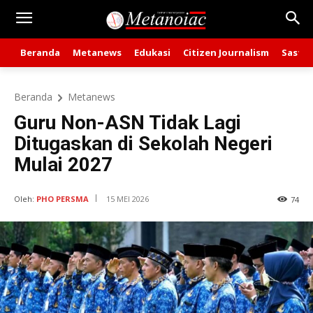
Beranda
Metanews
Edukasi
Citizen Journalism
Sastra
Beranda
Metanews
Guru Non-ASN Tidak Lagi
Ditugaskan di Sekolah Negeri
Mulai 2027
Oleh:
PHO PERSMA
15 MEI 2026
74