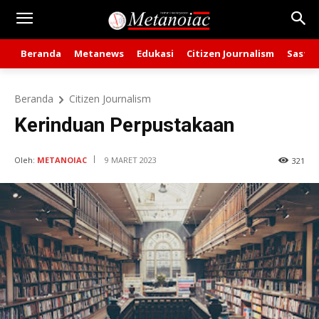
Beranda
Metanews
Edukasi
Citizen Journalism
Sastra
Beranda
Citizen Journalism
Kerinduan Perpustakaan
Oleh:
METANOIAC
9 MARET 2023
321