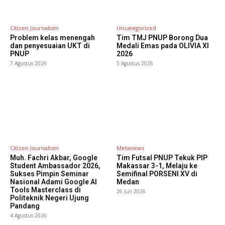
Citizen Journalism
Uncategorized
Problem kelas menengah
Tim TMJ PNUP Borong Dua
dan penyesuaian UKT di
Medali Emas pada OLIVIA XI
PNUP
2026
7 Agustus 2026
5 Agustus 2026
Citizen Journalism
Metanews
Muh. Fachri Akbar, Google
Tim Futsal PNUP Tekuk PIP
Student Ambassador 2026,
Makassar 3-1, Melaju ke
Sukses Pimpin Seminar
Semifinal PORSENI XV di
Nasional Adami Google AI
Medan
Tools Masterclass di
26 Juli 2026
Politeknik Negeri Ujung
Pandang
4 Agustus 2026