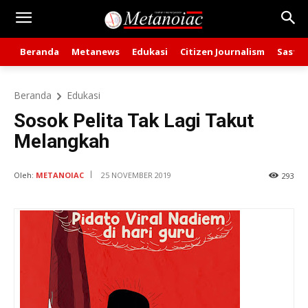
Beranda
Metanews
Edukasi
Citizen Journalism
Sastra
Beranda
Edukasi
Sosok Pelita Tak Lagi Takut
Melangkah
Oleh:
METANOIAC
25 NOVEMBER 2019
293