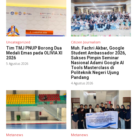
Uncategorized
Citizen Journalism
Tim TMJ PNUP Borong Dua
Muh. Fachri Akbar, Google
Medali Emas pada OLIVIA XI
Student Ambassador 2026,
2026
Sukses Pimpin Seminar
Nasional Adami Google AI
5 Agustus 2026
Tools Masterclass di
Politeknik Negeri Ujung
Pandang
4 Agustus 2026
Metanews
Metanews