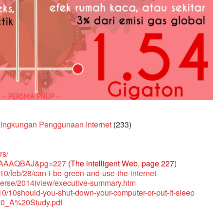
ingkungan Penggunaan Internet
(233)
rs/
v7AAAAQBAJ&pg=227
(The intelligent Web, page 227)
0/feb/28/can-i-be-green-and-use-the-internet
iverse/2014iview/executive-summary.htm
0/10should-you-shut-down-your-computer-or-put-it-sleep
170_A%20Study.pdf