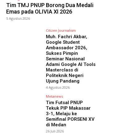
Tim TMJ PNUP Borong Dua Medali
Emas pada OLIVIA XI 2026
5 Agustus 2026
Citizen Journalism
Muh. Fachri Akbar,
Google Student
Ambassador 2026,
Sukses Pimpin
Seminar Nasional
Adami Google AI Tools
Masterclass di
Politeknik Negeri
Ujung Pandang
4 Agustus 2026
Metanews
Tim Futsal PNUP
Tekuk PIP Makassar
3-1, Melaju ke
Semifinal PORSENI XV
di Medan
26 Juli 2026