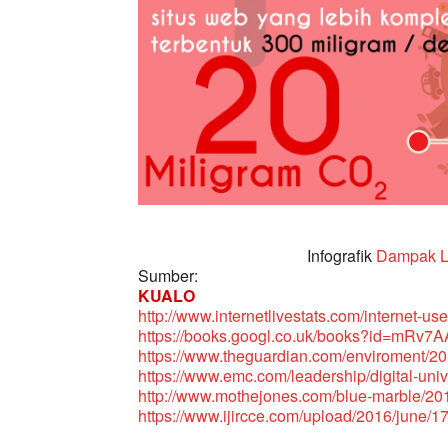
Infografik
Dampak L
Sumber:
KUALO
http://www.internetlivestats.com/internet-use
https://books.googl.co.uk/books?id=mR
https://www.theguardian.com/enviroment/201
https://www.emc.com/leadership/digital-un
http://www.mothejones.com/blue-marble/201
https://www.ijircce.com/upload/2016/june/