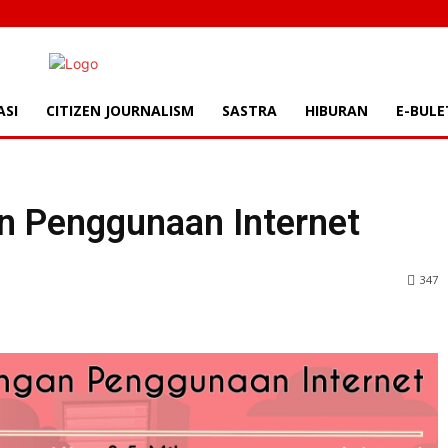
ASI
CITIZEN JOURNALISM
SASTRA
HIBURAN
E-BULE
| METANOAIC | To
 Penggunaan Internet
347