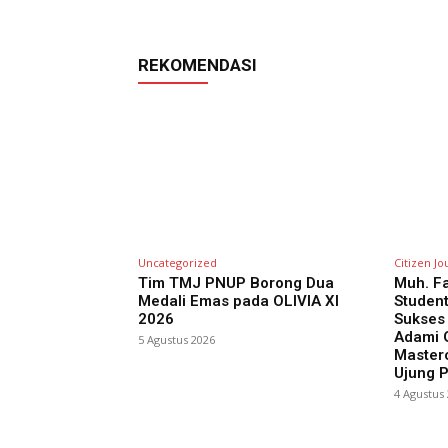
REKOMENDASI
Uncategorized
Citizen Jo
Tim TMJ PNUP Borong Dua
Muh. Fa
Medali Emas pada OLIVIA XI
Studen
2026
Sukses
Adami G
5 Agustus 2026
Masterc
Ujung 
4 Agustus