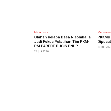
Metanews
Metanew
Olahan Kelapa Desa Nisombalia
PKKMB 
Jadi Fokus Pelatihan Tim PKM-
Dipusat
PM PAREDE BUGIS PNUP
23 Juli 202
24 Juli 2026