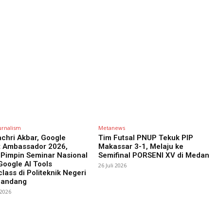
urnalism
Metanews
chri Akbar, Google
Tim Futsal PNUP Tekuk PIP
t Ambassador 2026,
Makassar 3-1, Melaju ke
 Pimpin Seminar Nasional
Semifinal PORSENI XV di Medan
oogle AI Tools
26 Juli 2026
lass di Politeknik Negeri
Pandang
 2026