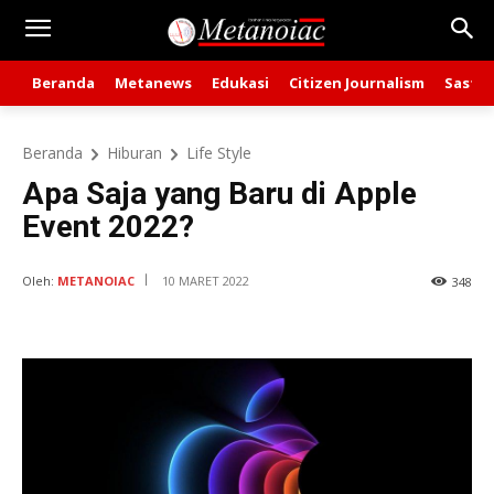
Beranda
Metanews
Edukasi
Citizen Journalism
Sastra
Beranda
Hiburan
Life Style
Apa Saja yang Baru di Apple
Event 2022?
Oleh:
METANOIAC
10 MARET 2022
348