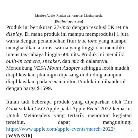
Monitor Apple.
Rincian dari tampilan Monitor Apple.
[Sumber: apple.com]
Produk ini berukuran 27-
inch
dengan resolusi 5K retina
display
. Di mana produk ini mampu memproduksi 1 juta
warna dengan penambahan fitur
true tone
yang mampu
menghasilkan akurasi warna yang tinggi dan memiliki
intensitas cahaya hingga 600 nits. Produk ini memiliki
built-in camera, speaker
, dan
mic
di dalamnya.
Mendukung
VESA Mount Adapter
sehingga lebih mudah
diaplikasikan jika ingin dipasang di dinding ataupun
diaplikasikan pada
arm
monitor. Produk ini dibanderol
dengan harga $1599.
Itulah tadi beberapa produk yang dipaparkan oleh Tim
Cook
selaku
CEO
Apple pada Apple
Event
2022 kemarin.
Untuk Metareaders yang tertarik menonton kegiatan
tersebut, dapat mengunjungi
https://www.apple.com/apple-events/march-2022/
.
[WYN/316]