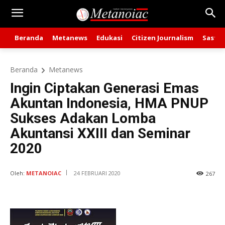
Beranda
Metanews
Edukasi
Citizen Journalism
Sastra
Beranda
Metanews
Ingin Ciptakan Generasi Emas
Akuntan Indonesia, HMA PNUP
Sukses Adakan Lomba
Akuntansi XXIII dan Seminar
2020
Oleh:
METANOIAC
24 FEBRUARI 2020
267