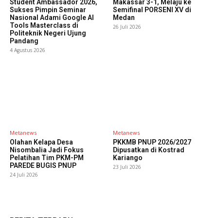
Student Ambassador 2026,
Makassar 3-1, Melaju ke
Sukses Pimpin Seminar
Semifinal PORSENI XV di
Nasional Adami Google AI
Medan
Tools Masterclass di
26 Juli 2026
Politeknik Negeri Ujung
Pandang
4 Agustus 2026
Metanews
Metanews
Olahan Kelapa Desa
PKKMB PNUP 2026/2027
Nisombalia Jadi Fokus
Dipusatkan di Kostrad
Pelatihan Tim PKM-PM
Kariango
PAREDE BUGIS PNUP
23 Juli 2026
24 Juli 2026