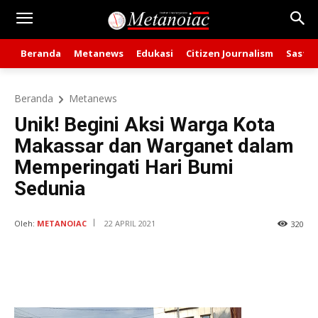
Beranda
Metanews
Edukasi
Citizen Journalism
Sastra
Beranda
Metanews
Unik! Begini Aksi Warga Kota
Makassar dan Warganet dalam
Memperingati Hari Bumi
Sedunia
Oleh:
METANOIAC
22 APRIL 2021
320