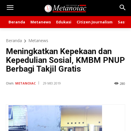
Beranda
Metanews
Edukasi
Citizen Journalism
Sastra
Beranda
Metanews
Meningkatkan Kepekaan dan
Kepedulian Sosial, KMBM PNUP
Berbagi Takjil Gratis
Oleh:
METANOIAC
29 MEI 2019
280