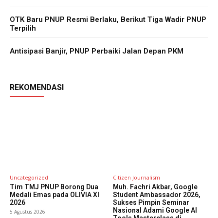
OTK Baru PNUP Resmi Berlaku, Berikut Tiga Wadir PNUP
Terpilih
Antisipasi Banjir, PNUP Perbaiki Jalan Depan PKM
REKOMENDASI
Uncategorized
Citizen Journalism
Tim TMJ PNUP Borong Dua
Muh. Fachri Akbar, Google
Medali Emas pada OLIVIA XI
Student Ambassador 2026,
2026
Sukses Pimpin Seminar
Nasional Adami Google AI
5 Agustus 2026
Tools Masterclass di