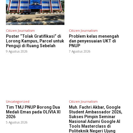
Citizen Journalism
Citizen Journalism
Poster “Tolak Gratifikasi” di
Problem kelas menengah
Lorong Kampus, Parcel untuk
dan penyesuaian UKT di
Penguji di Ruang Sebelah
PNUP
9 Agustus 2026
7 Agustus 2026
Uncategorized
Citizen Journalism
Tim TMJ PNUP Borong Dua
Muh. Fachri Akbar, Google
Medali Emas pada OLIVIA XI
Student Ambassador 2026,
2026
Sukses Pimpin Seminar
Nasional Adami Google AI
5 Agustus 2026
Tools Masterclass di
Politeknik Negeri Ujung