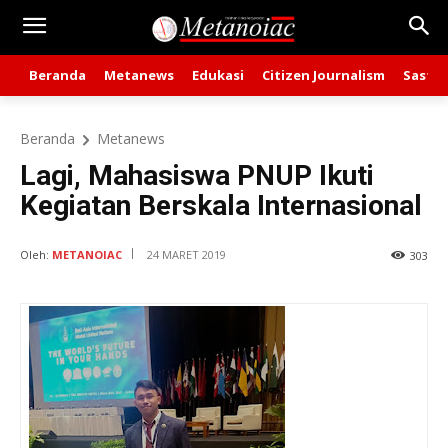
Beranda
Metanews
Edukasi
Citizen Journalism
Sastra
Beranda
Metanews
Lagi, Mahasiswa PNUP Ikuti
Kegiatan Berskala Internasional
Oleh:
METANOIAC
24 MARET 2019
303