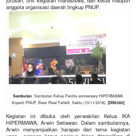
jurusan, unit kegiatan mahasiswa, dan ketua maupun
anggota organisasi daerah lingkup PNUP.
. Sambutan Ketua Panitia
HIPERMAWA
Sambutan
anniversary
Koperti PNUP, Baso Risal Fahlefi, Sabtu (10/11/2018).
[DIN/282]
Kegiatan ini dibuka oleh perwakilan Ketua IKA
HIPERMAWA, Arwin Setiawan. Dalam sambutannya,
Arwin menyampaikan harapan dari tema kegiatan
yang semoga karya seninya biasa ditampilkan di