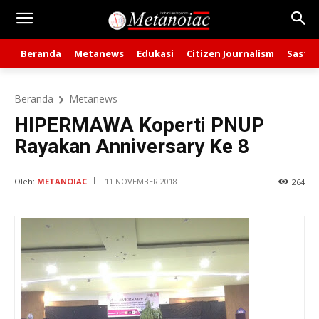
Beranda
Metanews
Edukasi
Citizen Journalism
Sastra
Beranda
Metanews
HIPERMAWA Koperti PNUP
Rayakan Anniversary Ke 8
Oleh:
METANOIAC
11 NOVEMBER 2018
264