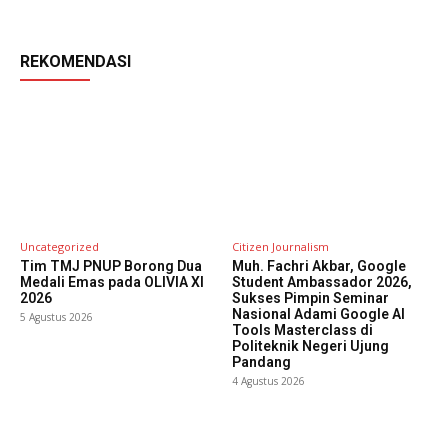
REKOMENDASI
Uncategorized
Citizen Journalism
Tim TMJ PNUP Borong Dua
Muh. Fachri Akbar, Google
Medali Emas pada OLIVIA XI
Student Ambassador 2026,
2026
Sukses Pimpin Seminar
Nasional Adami Google AI
5 Agustus 2026
Tools Masterclass di
Politeknik Negeri Ujung
Pandang
4 Agustus 2026