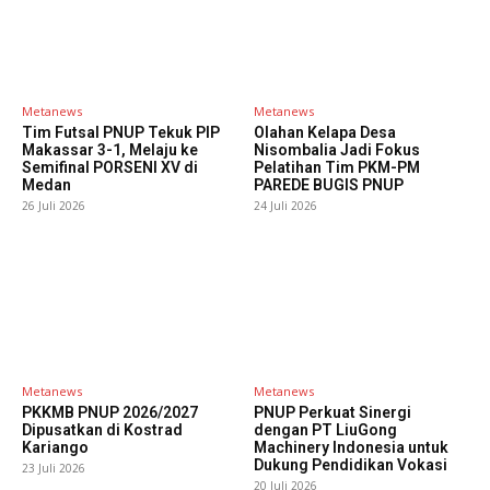
Metanews
Metanews
Tim Futsal PNUP Tekuk PIP
Olahan Kelapa Desa
Makassar 3-1, Melaju ke
Nisombalia Jadi Fokus
Semifinal PORSENI XV di
Pelatihan Tim PKM-PM
Medan
PAREDE BUGIS PNUP
26 Juli 2026
24 Juli 2026
Metanews
Metanews
PKKMB PNUP 2026/2027
PNUP Perkuat Sinergi
Dipusatkan di Kostrad
dengan PT LiuGong
Kariango
Machinery Indonesia untuk
Dukung Pendidikan Vokasi
23 Juli 2026
20 Juli 2026