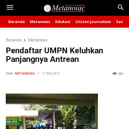
Beranda
Metanews
Edukasi
Citizen Journalism
Sastra
Beranda
Metanews
Pendaftar UMPN Keluhkan
Panjangnya Antrean
Oleh:
METANOIAC
17 MEI 2017
285