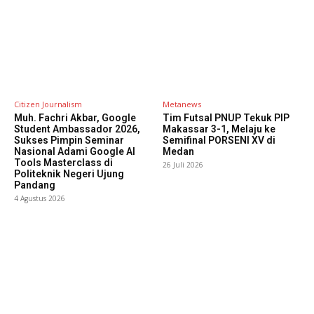
Citizen Journalism
Metanews
Muh. Fachri Akbar, Google
Tim Futsal PNUP Tekuk PIP
Student Ambassador 2026,
Makassar 3-1, Melaju ke
Sukses Pimpin Seminar
Semifinal PORSENI XV di
Nasional Adami Google AI
Medan
Tools Masterclass di
26 Juli 2026
Politeknik Negeri Ujung
Pandang
4 Agustus 2026