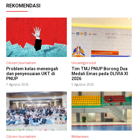
REKOMENDASI
Citizen Journalism
Uncategorized
Problem kelas menengah
Tim TMJ PNUP Borong Dua
dan penyesuaian UKT di
Medali Emas pada OLIVIA XI
PNUP
2026
7 Agustus 2026
5 Agustus 2026
Citizen Journalism
Metanews