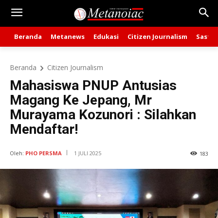
Beranda
Metanews
Edukasi
Citizen Journalism
Sastra
Beranda
Citizen Journalism
Mahasiswa PNUP Antusias
Magang Ke Jepang, Mr
Murayama Kozunori : Silahkan
Mendaftar!
Oleh:
PHO PERSMA
1 JULI 2025
183