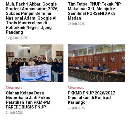
Muh. Fachri Akbar, Google
Tim Futsal PNUP Tekuk PIP
Student Ambassador 2026,
Makassar 3-1, Melaju ke
Sukses Pimpin Seminar
Semifinal PORSENI XV di
Nasional Adami Google AI
Medan
Tools Masterclass di
26 Juli 2026
Politeknik Negeri Ujung
Pandang
4 Agustus 2026
Metanews
Metanews
Olahan Kelapa Desa
PKKMB PNUP 2026/2027
Nisombalia Jadi Fokus
Dipusatkan di Kostrad
Pelatihan Tim PKM-PM
Kariango
PAREDE BUGIS PNUP
23 Juli 2026
24 Juli 2026