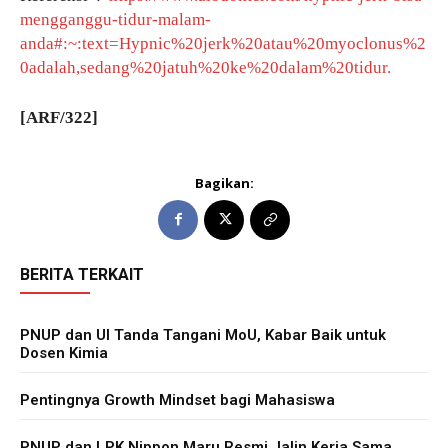
mengganggu-tidur-malam-
anda#:~:text=Hypnic%20jerk%20atau%20myoclonus%2
0adalah,sedang%20jatuh%20ke%20dalam%20tidur.
[ARF/322]
Bagikan:
BERITA TERKAIT
PNUP dan UI Tanda Tangani MoU, Kabar Baik untuk
Dosen Kimia
Pentingnya Growth Mindset bagi Mahasiswa
PNUP dan LPK Nippon Maru Resmi Jalin Kerja Sama,