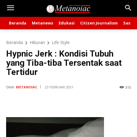
Beranda
Metanews
Edukasi
Citizen Journalism
Sastra
Beranda
Hiburan
Life Style
Hypnic Jerk : Kondisi Tubuh
yang Tiba-tiba Tersentak saat
Tertidur
Oleh:
METANOIAC
23 FEBRUARI 2021
315