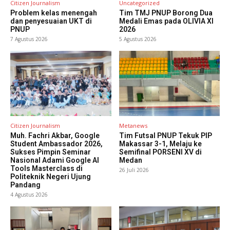
Citizen Journalism
Uncategorized
Problem kelas menengah
Tim TMJ PNUP Borong Dua
dan penyesuaian UKT di
Medali Emas pada OLIVIA XI
PNUP
2026
7 Agustus 2026
5 Agustus 2026
Citizen Journalism
Metanews
Muh. Fachri Akbar, Google
Tim Futsal PNUP Tekuk PIP
Student Ambassador 2026,
Makassar 3-1, Melaju ke
Sukses Pimpin Seminar
Semifinal PORSENI XV di
Nasional Adami Google AI
Medan
Tools Masterclass di
26 Juli 2026
Politeknik Negeri Ujung
Pandang
4 Agustus 2026