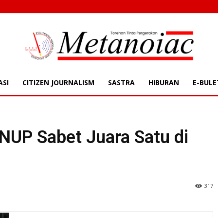
ASI
CITIZEN JOURNALISM
SASTRA
HIBURAN
E-BULE
| METANOAIC | Torehan Tint
UP Sabet Juara Satu di
317