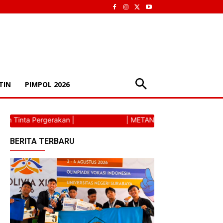
TIN
PIMPOL 2026
a Pergerakan |
| METANOAIC | Torehan Tinta Perger
BERITA TERBARU