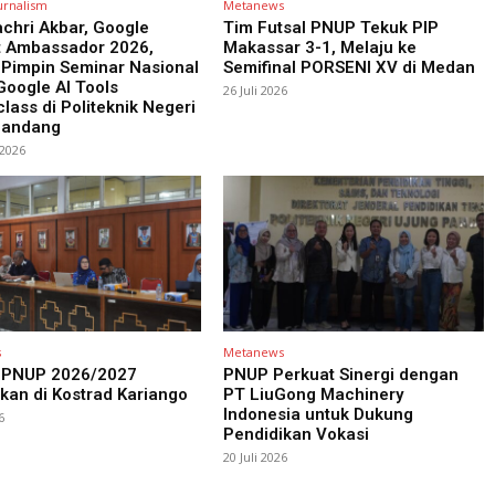
urnalism
Metanews
chri Akbar, Google
Tim Futsal PNUP Tekuk PIP
t Ambassador 2026,
Makassar 3-1, Melaju ke
 Pimpin Seminar Nasional
Semifinal PORSENI XV di Medan
oogle AI Tools
26 Juli 2026
lass di Politeknik Negeri
Pandang
 2026
s
Metanews
PNUP 2026/2027
PNUP Perkuat Sinergi dengan
kan di Kostrad Kariango
PT LiuGong Machinery
Indonesia untuk Dukung
6
Pendidikan Vokasi
20 Juli 2026