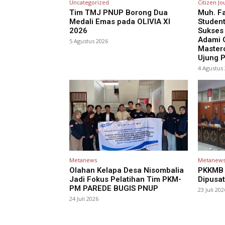
Uncategorized
Citizen Jo
Tim TMJ PNUP Borong Dua
Muh. Fa
Medali Emas pada OLIVIA XI
Studen
2026
Sukses
Adami G
5 Agustus 2026
Masterc
Ujung 
4 Agustus
Metanews
Metanew
Olahan Kelapa Desa Nisombalia
PKKMB 
Jadi Fokus Pelatihan Tim PKM-
Dipusat
PM PAREDE BUGIS PNUP
23 Juli 202
24 Juli 2026