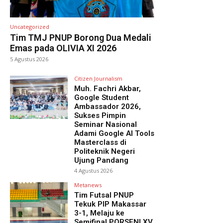
Uncategorized
Tim TMJ PNUP Borong Dua Medali
Emas pada OLIVIA XI 2026
5 Agustus 2026
Citizen Journalism
Muh. Fachri Akbar,
Google Student
Ambassador 2026,
Sukses Pimpin
Seminar Nasional
Adami Google AI Tools
Masterclass di
Politeknik Negeri
Ujung Pandang
4 Agustus 2026
Metanews
Tim Futsal PNUP
Tekuk PIP Makassar
3-1, Melaju ke
Semifinal PORSENI XV