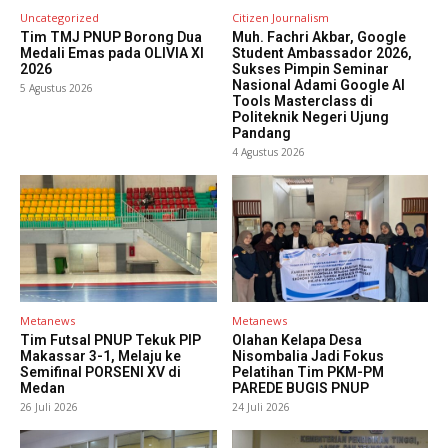
Uncategorized
Citizen Journalism
Tim TMJ PNUP Borong Dua
Muh. Fachri Akbar, Google
Medali Emas pada OLIVIA XI
Student Ambassador 2026,
2026
Sukses Pimpin Seminar
Nasional Adami Google AI
5 Agustus 2026
Tools Masterclass di
Politeknik Negeri Ujung
Pandang
4 Agustus 2026
Metanews
Metanews
Tim Futsal PNUP Tekuk PIP
Olahan Kelapa Desa
Makassar 3-1, Melaju ke
Nisombalia Jadi Fokus
Semifinal PORSENI XV di
Pelatihan Tim PKM-PM
Medan
PAREDE BUGIS PNUP
26 Juli 2026
24 Juli 2026