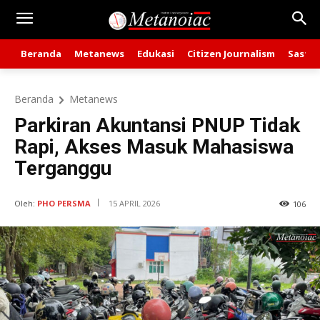
Beranda
Metanews
Edukasi
Citizen Journalism
Sastra
Beranda
Metanews
Parkiran Akuntansi PNUP Tidak
Rapi, Akses Masuk Mahasiswa
Terganggu
Oleh:
PHO PERSMA
15 APRIL 2026
106