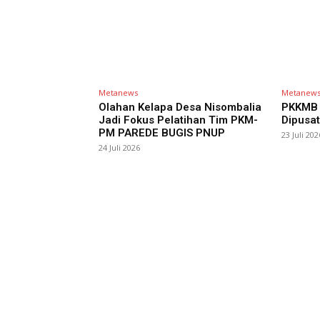
Metanews
Metanew
Olahan Kelapa Desa Nisombalia
PKKMB 
Jadi Fokus Pelatihan Tim PKM-
Dipusat
PM PAREDE BUGIS PNUP
23 Juli 202
24 Juli 2026