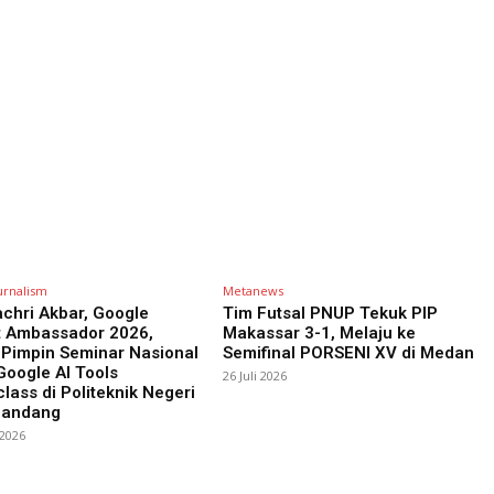
urnalism
Metanews
chri Akbar, Google
Tim Futsal PNUP Tekuk PIP
t Ambassador 2026,
Makassar 3-1, Melaju ke
 Pimpin Seminar Nasional
Semifinal PORSENI XV di Medan
oogle AI Tools
26 Juli 2026
lass di Politeknik Negeri
Pandang
 2026