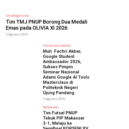
Uncategorized
Tim TMJ PNUP Borong Dua Medali
Emas pada OLIVIA XI 2026
5 Agustus 2026
Citizen Journalism
Muh. Fachri Akbar,
Google Student
Ambassador 2026,
Sukses Pimpin
Seminar Nasional
Adami Google AI Tools
Masterclass di
Politeknik Negeri
Ujung Pandang
4 Agustus 2026
Metanews
Tim Futsal PNUP
Tekuk PIP Makassar
3-1, Melaju ke
Semifinal PORSENI XV