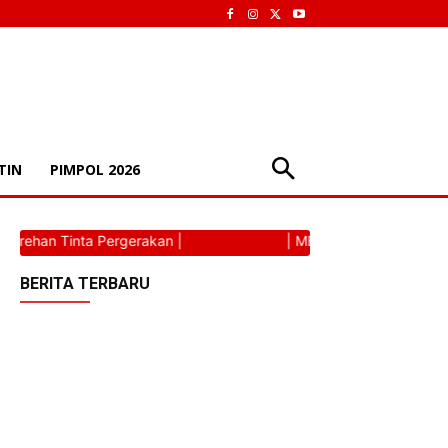
TIN
PIMPOL 2026
an Tinta Pergerakan |
| METANOAIC | Torehan Tinta
BERITA TERBARU