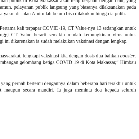
nan publik di Kota Makassar akan tetap berjalan dengan baik, yang
Namun, pelayanan publik langsung yang biasanya dilaksanakan pada
a yakni di Jalan Amirullah belum bisa dilakukan hingga ia pulih.
. Pertama kali terpapar COVID-19, CT Value-nya 13 sedangkan untuk
nggi CT Value berarti semakin rendah kemungkinan virus untuk
i ini dikarenakan ia sudah melakukan vaksinasi dengan lengkap.
syarakat, lengkapi vaksinasi kita dengan dosis dua bahkan
booster
.
kembangan gelombang ketiga COVID-19 di Kota Makassar,” Himbau
 yang pernah bertemu dengannya dalam beberapa hari terakhir untuk
t maupun secara mandiri. Ia juga meminta doa kepada seluruh