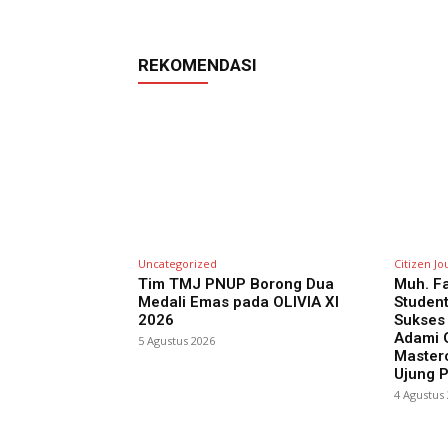
REKOMENDASI
Uncategorized
Citizen Jo
Tim TMJ PNUP Borong Dua
Muh. Fa
Medali Emas pada OLIVIA XI
Studen
2026
Sukses
Adami G
5 Agustus 2026
Masterc
Ujung 
4 Agustus