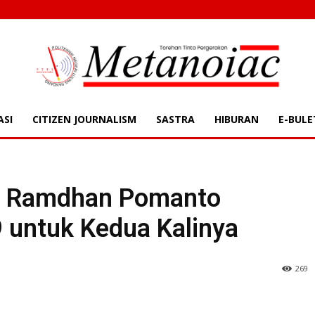
ASI
CITIZEN JOURNALISM
SASTRA
HIBURAN
E-BULE
| METANOAIC | Toreh
r, Ramdhan Pomanto
 untuk Kedua Kalinya
269