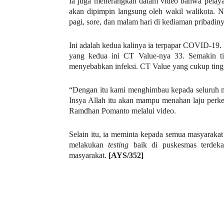
Ia juga menerangkan d
alam video bahwa pelaya
akan dipimpin langsung oleh wakil walikota. 
pagi, sore, dan malam hari di kediaman pribadiny
Ini adalah kedua kalinya ia terpapar COVID-19
yang kedua ini CT Value-nya 33. Semakin ti
menyebabkan infeksi. CT Value yang cukup tingg
“Dengan itu kami menghimbau kepada seluruh ma
Insya Allah itu akan mampu menahan laju per
Ramdhan Pomanto melalui video.
Selain itu, ia meminta kepada semua masyarakat
melakukan
testing
baik di puskesmas terdeka
masyarakat.
[AYS/352]