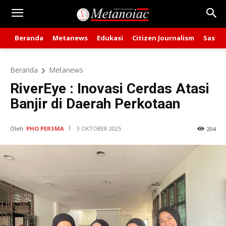
Beranda
Metanews
Edukasi
Citizen Journalism
Sastra
Beranda
Metanews
RiverEye : Inovasi Cerdas Atasi
Banjir di Daerah Perkotaan
Oleh:
PHO PERSMA
3 OKTOBER 2025
204