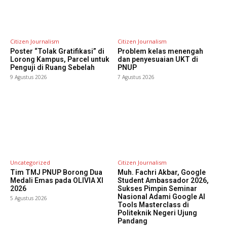
Citizen Journalism
Citizen Journalism
Poster “Tolak Gratifikasi” di
Problem kelas menengah
Lorong Kampus, Parcel untuk
dan penyesuaian UKT di
Penguji di Ruang Sebelah
PNUP
9 Agustus 2026
7 Agustus 2026
Uncategorized
Citizen Journalism
Tim TMJ PNUP Borong Dua
Muh. Fachri Akbar, Google
Medali Emas pada OLIVIA XI
Student Ambassador 2026,
2026
Sukses Pimpin Seminar
Nasional Adami Google AI
5 Agustus 2026
Tools Masterclass di
Politeknik Negeri Ujung
Pandang