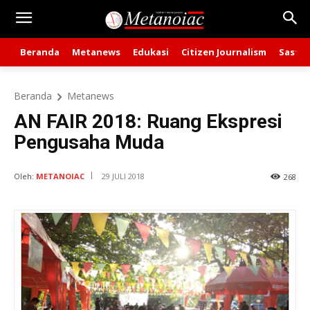
Beranda
Metanews
Edukasi
Citizen Journalism
Sastra
Beranda
Metanews
AN FAIR 2018: Ruang Ekspresi
Pengusaha Muda
Oleh:
METANOIAC
29 JULI 2018
268