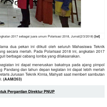
angkatan 2017 sebagai juara umum Polarisasi 2018, Jumat(2/3/2018)
[ist]
lama dua pekan ini diikuti oleh seluruh Mahasiswa Teknik
ung secara meriah. Pada Polarisasi 2018 ini, angkatan 2017
guli berbagai cabang lomba yang dilaksanakan.
egiatan ini dapat meneruskan
b
akatnya pada ajang pimpol
ng Pandang dan tahun depan kegiatan ini dapat le
b
ih meriah
kretaris Jurusan Teknik Kimia, Mahyati saat mem
b
eri sam
b
utan
i.
(AAM/263)
ntuk Pergantian Direktur PNUP