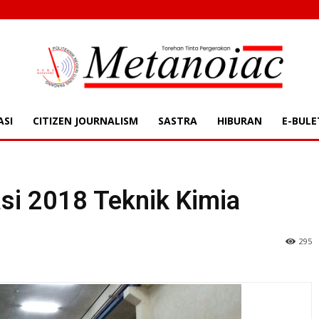
ASI
CITIZEN JOURNALISM
SASTRA
HIBURAN
E-BULE
| METANOAIC | Torehan Tinta
si 2018 Teknik Kimia
295