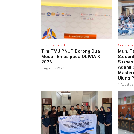
Uncategorized
Citizen Jo
Tim TMJ PNUP Borong Dua
Muh. Fa
Medali Emas pada OLIVIA XI
Studen
2026
Sukses
Adami G
5 Agustus 2026
Masterc
Ujung 
4 Agustus