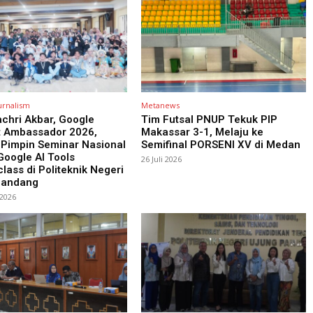
urnalism
Metanews
chri Akbar, Google
Tim Futsal PNUP Tekuk PIP
t Ambassador 2026,
Makassar 3-1, Melaju ke
 Pimpin Seminar Nasional
Semifinal PORSENI XV di Medan
oogle AI Tools
26 Juli 2026
lass di Politeknik Negeri
Pandang
 2026