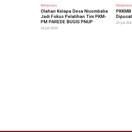
Metanews
Metanew
Olahan Kelapa Desa Nisombalia
PKKMB 
Jadi Fokus Pelatihan Tim PKM-
Dipusat
PM PAREDE BUGIS PNUP
23 Juli 202
24 Juli 2026