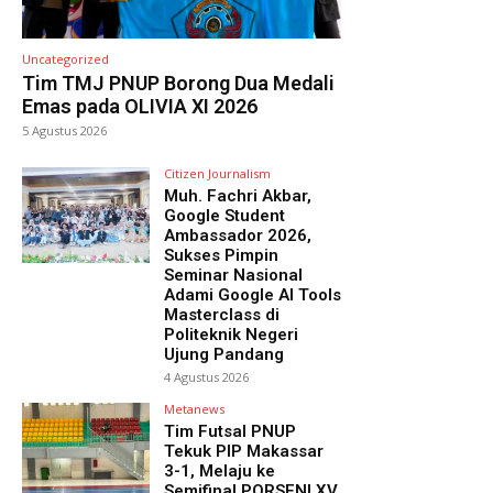
Uncategorized
Tim TMJ PNUP Borong Dua Medali
Emas pada OLIVIA XI 2026
5 Agustus 2026
Citizen Journalism
Muh. Fachri Akbar,
Google Student
Ambassador 2026,
Sukses Pimpin
Seminar Nasional
Adami Google AI Tools
Masterclass di
Politeknik Negeri
Ujung Pandang
4 Agustus 2026
Metanews
Tim Futsal PNUP
Tekuk PIP Makassar
3-1, Melaju ke
Semifinal PORSENI XV