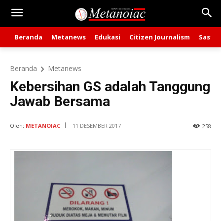
Beranda
Metanews
Edukasi
Citizen Journalism
Sastra
Beranda
Metanews
Kebersihan GS adalah Tanggung
Jawab Bersama
Oleh:
METANOIAC
11 DESEMBER 2017
258