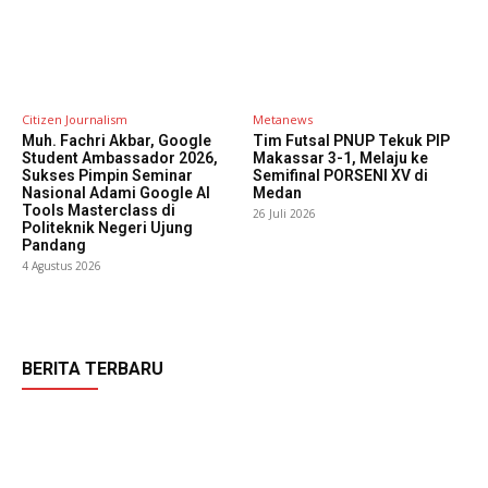
Citizen Journalism
Metanews
Muh. Fachri Akbar, Google
Tim Futsal PNUP Tekuk PIP
Student Ambassador 2026,
Makassar 3-1, Melaju ke
Sukses Pimpin Seminar
Semifinal PORSENI XV di
Nasional Adami Google AI
Medan
Tools Masterclass di
26 Juli 2026
Politeknik Negeri Ujung
Pandang
4 Agustus 2026
BERITA TERBARU