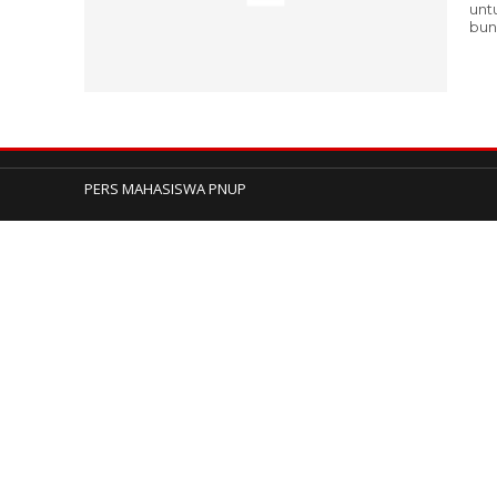
unt
bun
PERS MAHASISWA PNUP