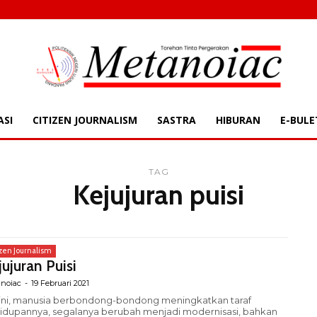
ASI
CITIZEN JOURNALISM
SASTRA
HIBURAN
E-BULE
TAG
Kejujuran puisi
izen Journalism
jujuran Puisi
noiac
-
19 Februari 2021
 ini, manusia berbondong-bondong meningkatkan taraf
idupannya, segalanya berubah menjadi modernisasi, bahkan