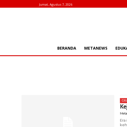
Jumat, Agustus 7, 2026
BERANDA
METANEWS
EDUK
Cit
Ke
Meta
Era
keh