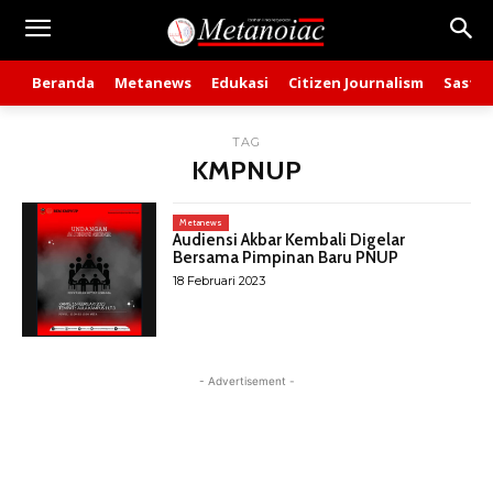
Beranda
Metanews
Edukasi
Citizen Journalism
Sastra
TAG
KMPNUP
Metanews
Audiensi Akbar Kembali Digelar
Bersama Pimpinan Baru PNUP
18 Februari 2023
- Advertisement -