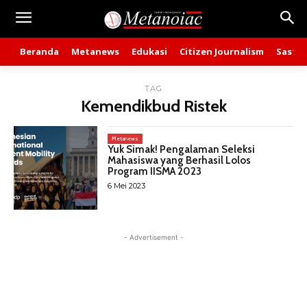
Beranda
Metanews
Edukasi
Citizen Journalism
Sastra
TAG
Kemendikbud Ristek
Metanews
Yuk Simak! Pengalaman Seleksi
Mahasiswa yang Berhasil Lolos
Program IISMA 2023
6 Mei 2023
- Advertisement -