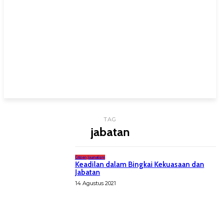
Beranda
Metanews
Edukasi
Citizen Journalism
Sa
TAG
jabatan
Citizen Journalism
Keadilan dalam Bingkai Kekuasaan dan
Jabatan
14 Agustus 2021