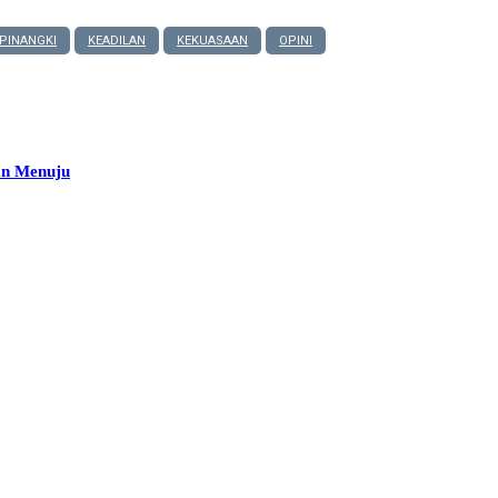
PINANGKI
KEADILAN
KEKUASAAN
OPINI
an Menuju