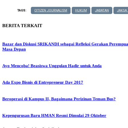
TAGS:
CITIZEN JOURNALISM
HUKUM
JABATAN
JAKSA 
BERITA TERKAIT
Bazar dan Diskusi SRIKANDI sebagai Refleksi Gerakan Perempu
Masa Depan
Ayo Mencoba! Beasiswa Unggulan Hadir untuk Anda
Ada Expo Bisnis di Entrepreneur Day 2017
Beroperasi di Kampus II, Bagaimana Perizinan Teman Bus?
Kepengurusan Baru HMAN Resmi Dimulai 29 Oktober