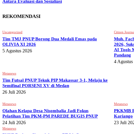
Antara Evaluasi dan Sosialiasi
REKOMENDASI
Uncategorized
Citizen Journa
Tim TMJ PNUP Borong Dua Medali Emas pada
Muh. Fach
OLIVIA XI 2026
2026, Suk
AI Tools M
5 Agustus 2026
Pandang
4 Agustus
Metanews
Tim Futsal PNUP Tekuk PIP Makassar 3-1, Melaju ke
Semifinal PORSENI XV di Medan
26 Juli 2026
Metanews
Metanews
Olahan Kelapa Desa Nisombalia Jadi Fokus
PKKMB PN
Pelatihan Tim PKM-PM PAREDE BUGIS PNUP
Kariango
24 Juli 2026
23 Juli 20
Metanews