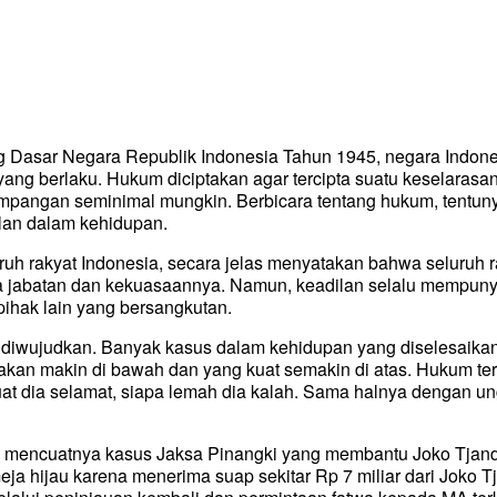
 Dasar Negara Republik Indonesia Tahun 1945, negara Indone
yang berlaku. Hukum diciptakan agar tercipta suatu keselaras
pangan seminimal mungkin. Berbicara tentang hukum, tentunya
lan dalam kehidupan.
uruh rakyat Indonesia, secara jelas menyatakan bahwa seluruh 
jabatan dan kekuasaannya. Namun, keadilan selalu mempunyai 
 pihak lain yang bersangkutan.
uk diwujudkan. Banyak kasus dalam kehidupan yang diselesaika
an makin di bawah dan yang kuat semakin di atas. Hukum terli
t dia selamat, siapa lemah dia kalah. Sama halnya dengan un
tika mencuatnya kasus Jaksa Pinangki yang membantu Joko Tjan
eja hijau karena menerima suap sekitar Rp 7 miliar dari Joko Tj