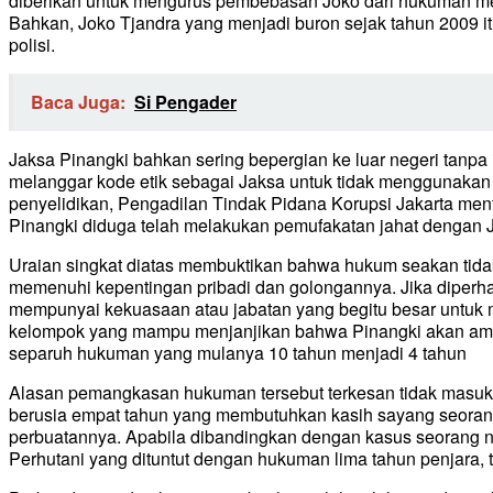
diberikan untuk mengurus pembebasan Joko dari hukuman mel
Bahkan, Joko Tjandra yang menjadi buron sejak tahun 2009 i
polisi.
Baca Juga:
Si Pengader
Jaksa Pinangki bahkan sering bepergian ke luar negeri tanpa i
melanggar kode etik sebagai Jaksa untuk tidak menggunakan 
penyelidikan, Pengadilan Tindak Pidana Korupsi Jakarta ment
Pinangki diduga telah melakukan pemufakatan jahat dengan J
Uraian singkat diatas membuktikan bahwa hukum seakan tida
memenuhi kepentingan pribadi dan golongannya. Jika diperhat
mempunyai kekuasaan atau jabatan yang begitu besar untuk 
kelompok yang mampu menjanjikan bahwa Pinangki akan aman d
separuh hukuman yang mulanya 10 tahun menjadi 4 tahun
Alasan pemangkasan hukuman tersebut terkesan tidak masu
berusia empat tahun yang membutuhkan kasih sayang seorang
perbuatannya. Apabila dibandingkan dengan kasus seorang ne
Perhutani yang dituntut dengan hukuman lima tahun penjara, t