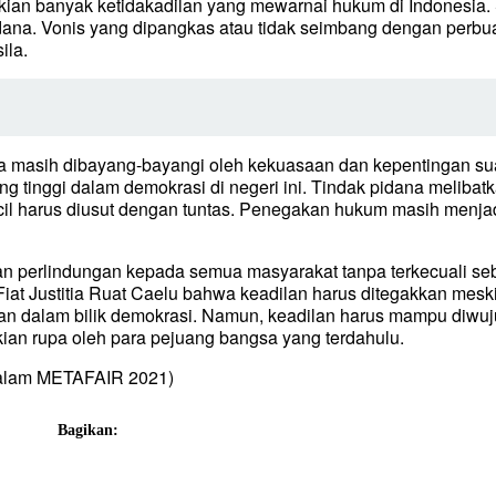
ekian banyak ketidakadilan yang mewarnai hukum di Indonesia
ana. Vonis yang dipangkas atau tidak seimbang dengan perbu
ila.
a masih dibayang-bayangi oleh kekuasaan dan kepentingan sua
 tinggi dalam demokrasi di negeri ini. Tindak pidana meliba
ecil harus diusut dengan tuntas. Penegakan hukum masih menja
 perlindungan kepada semua masyarakat tanpa terkecuali se
iat Justitia Ruat Caelu bahwa keadilan harus ditegakkan meski
kan dalam bilik demokrasi. Namun, keadilan harus mampu diwuj
ian rupa oleh para pejuang bangsa yang terdahulu.
 dalam METAFAIR 2021)
Bagikan: