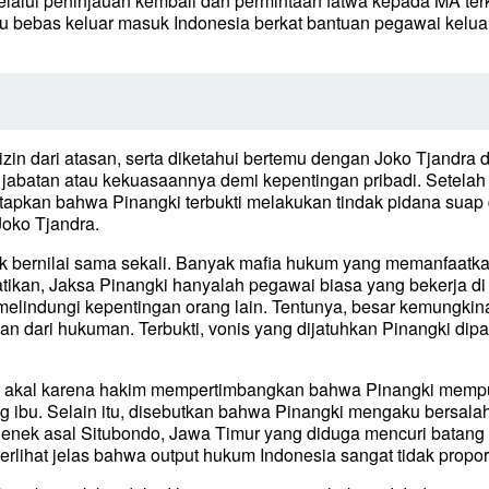
alui peninjauan kembali dan permintaan fatwa kepada MA terk
tu bebas keluar masuk Indonesia berkat bantuan pegawai kelua
zin dari atasan, serta diketahui bertemu dengan Joko Tjandra di
jabatan atau kekuasaannya demi kepentingan pribadi. Setelah
apkan bahwa Pinangki terbukti melakukan tindak pidana suap d
oko Tjandra.
k bernilai sama sekali. Banyak mafia hukum yang memanfaatk
ikan, Jaksa Pinangki hanyalah pegawai biasa yang bekerja di 
melindungi kepentingan orang lain. Tentunya, besar kemungkin
ari hukuman. Terbukti, vonis yang dijatuhkan Pinangki dipan
k akal karena hakim mempertimbangkan bahwa Pinangki memp
 ibu. Selain itu, disebutkan bahwa Pinangki mengaku bersala
nek asal Situbondo, Jawa Timur yang diduga mencuri batang k
erlihat jelas bahwa output hukum Indonesia sangat tidak propor