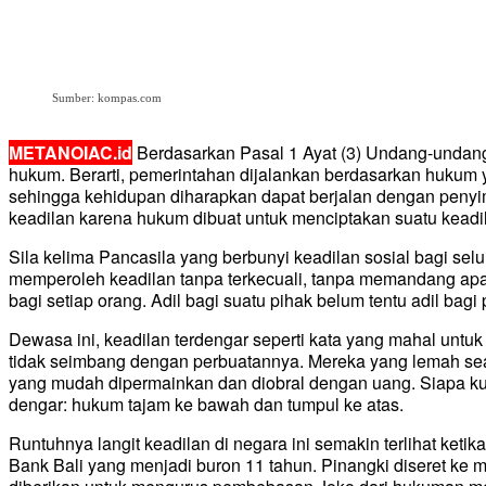
Sumber: kompas.com
METANOIAC.id
Berdasarkan Pasal 1 Ayat (3) Undang-undang
hukum. Berarti, pemerintahan dijalankan berdasarkan hukum 
sehingga kehidupan diharapkan dapat berjalan dengan penyim
keadilan karena hukum dibuat untuk menciptakan suatu keadi
Sila kelima Pancasila yang berbunyi keadilan sosial bagi sel
memperoleh keadilan tanpa terkecuali, tanpa memandang apa 
bagi setiap orang. Adil bagi suatu pihak belum tentu adil bagi
Dewasa ini, keadilan terdengar seperti kata yang mahal unt
tidak seimbang dengan perbuatannya. Mereka yang lemah seak
yang mudah dipermainkan dan diobral dengan uang. Siapa kua
dengar: hukum tajam ke bawah dan tumpul ke atas.
Runtuhnya langit keadilan di negara ini semakin terlihat ke
Bank Bali yang menjadi buron 11 tahun. Pinangki diseret ke m