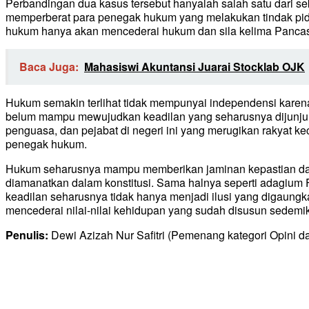
Perbandingan dua kasus tersebut hanyalah salah satu dari s
memperberat para penegak hukum yang melakukan tindak pid
hukum hanya akan mencederai hukum dan sila kelima Pancas
Baca Juga:
Mahasiswi Akuntansi Juarai Stocklab OJK
Hukum semakin terlihat tidak mempunyai independensi karen
belum mampu mewujudkan keadilan yang seharusnya dijunjung
penguasa, dan pejabat di negeri ini yang merugikan rakyat k
penegak hukum.
Hukum seharusnya mampu memberikan jaminan kepastian dan
diamanatkan dalam konstitusi. Sama halnya seperti adagium F
keadilan seharusnya tidak hanya menjadi ilusi yang digaung
mencederai nilai-nilai kehidupan yang sudah disusun sedemik
Penulis:
Dewi Azizah Nur Safitri (Pemenang kategori Opini