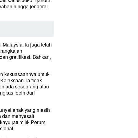
ait kasus Joko Tjandra.
rahan hingga jenderal
 Malaysia. Ia juga telah
 rangkaian
an gratifikasi. Bahkan,
an kekuasaannya untuk
Kejaksaan. Ia tidak
an ada seseorang atau
gkas lebih dari
unyai anak yang masih
h dan menyesali
ayu jati milik Perum
sional