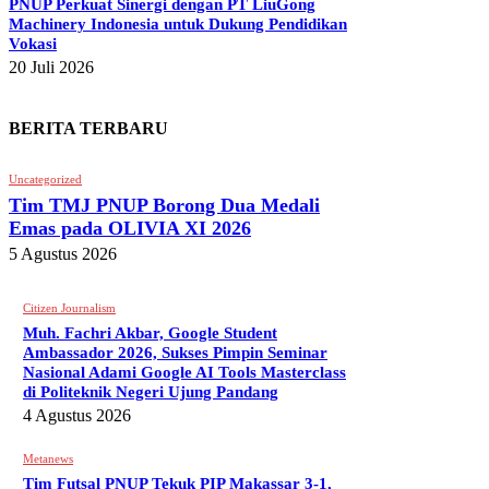
PNUP Perkuat Sinergi dengan PT LiuGong
Machinery Indonesia untuk Dukung Pendidikan
Vokasi
20 Juli 2026
akan |
| METANOAIC | Torehan Tinta Pergerakan |
BERITA TERBARU
Uncategorized
Tim TMJ PNUP Borong Dua Medali
Emas pada OLIVIA XI 2026
5 Agustus 2026
Citizen Journalism
Muh. Fachri Akbar, Google Student
Ambassador 2026, Sukses Pimpin Seminar
Nasional Adami Google AI Tools Masterclass
di Politeknik Negeri Ujung Pandang
4 Agustus 2026
Metanews
Tim Futsal PNUP Tekuk PIP Makassar 3-1,