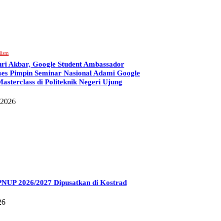
lism
ri Akbar, Google Student Ambassador
ses Pimpin Seminar Nasional Adami Google
asterclass di Politeknik Negeri Ujung
 2026
UP 2026/2027 Dipusatkan di Kostrad
26