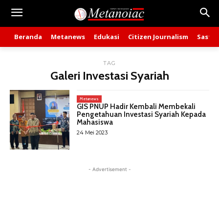
Beranda
Metanews
Edukasi
Citizen Journalism
Sastra
TAG
Galeri Investasi Syariah
Metanews
GIS PNUP Hadir Kembali Membekali
Pengetahuan Investasi Syariah Kepada
Mahasiswa
24 Mei 2023
- Advertisement -