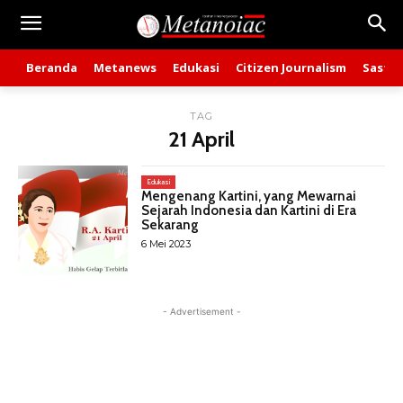
Beranda
Metanews
Edukasi
Citizen Journalism
Sastra
TAG
21 April
Edukasi
Mengenang Kartini, yang Mewarnai
Sejarah Indonesia dan Kartini di Era
Sekarang
6 Mei 2023
- Advertisement -