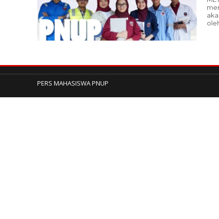
mem
aka
oleh
PERS MAHASISWA PNUP