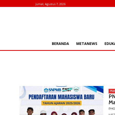
Jumat, Agustus 7, 2026
BERANDA
METANEWS
EDUK
Me
PN
Ma
PHO
MET