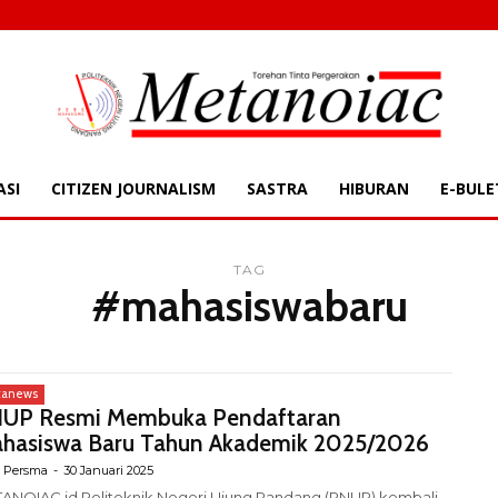
ASI
CITIZEN JOURNALISM
SASTRA
HIBURAN
E-BULE
TAG
#mahasiswabaru
tanews
UP Resmi Membuka Pendaftaran
hasiswa Baru Tahun Akademik 2025/2026
 Persma
-
30 Januari 2025
ANOIAC.id Politeknik Negeri Ujung Pandang (PNUP) kembali