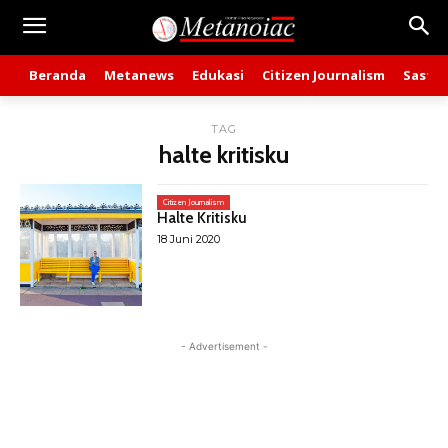
Beranda
Metanews
Edukasi
Citizen Journalism
Sastra
TAG
halte kritisku
Citizen Journalism
Halte Kritisku
18 Juni 2020
- Advertisement -