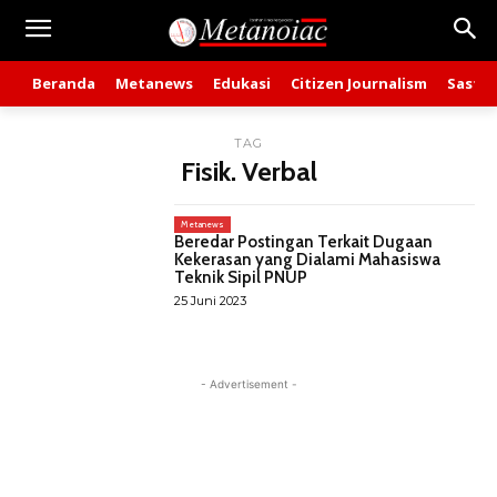
Beranda
Metanews
Edukasi
Citizen Journalism
Sastra
TAG
Fisik. Verbal
Metanews
Beredar Postingan Terkait Dugaan
Kekerasan yang Dialami Mahasiswa
Teknik Sipil PNUP
25 Juni 2023
- Advertisement -