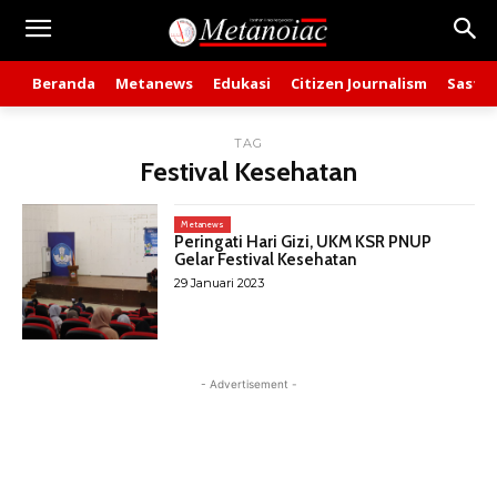
Beranda
Metanews
Edukasi
Citizen Journalism
Sastra
TAG
Festival Kesehatan
Metanews
Peringati Hari Gizi, UKM KSR PNUP
Gelar Festival Kesehatan
29 Januari 2023
- Advertisement -