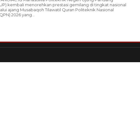
UP) kembali menorehkan prestasi gemilang di tingkat nasional
alui ajang Musabaqoh Tilawatil Quran Politeknik Nasional
QPN) 2026 yang...