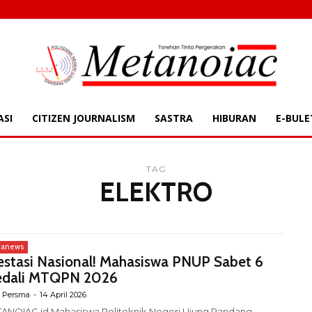
ASI
CITIZEN JOURNALISM
SASTRA
HIBURAN
E-BULE
TAG
ELEKTRO
tanews
estasi Nasional! Mahasiswa PNUP Sabet 6
dali MTQPN 2026
 Persma
-
14 April 2026
ANOIAC.id Mahasiswa Politeknik Negeri Ujung Pandang