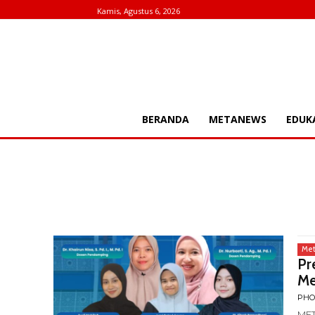
Kamis, Agustus 6, 2026
BERANDA
METANEWS
EDUK
Me
Pr
Me
PHO
MET