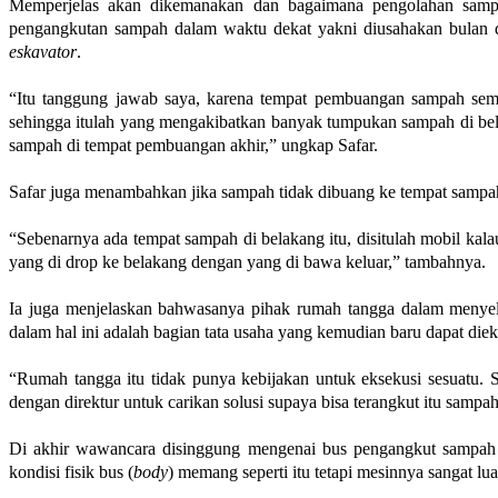
Memperjelas akan dikemanakan dan bagaimana pengolahan samp
pengangkutan sampah dalam waktu dekat yakni diusahakan bulan 
eskavator
.
“Itu tanggung jawab saya, karena tempat pembuangan sampah semen
sehingga itulah yang mengakibatkan banyak tumpukan sampah di bel
sampah di tempat pembuangan akhir,” ungkap Safar.
Safar juga menambahkan jika sampah tidak dibuang ke tempat sampah
“Sebenarnya ada tempat sampah di belakang itu, disitulah mobil ka
yang di drop ke belakang dengan yang di bawa keluar,” tambahnya.
Ia juga menjelaskan bahwasanya pihak rumah tangga dalam menyel
dalam hal ini adalah bagian tata usaha yang kemudian baru dapat diek
“Rumah tangga itu tidak punya kebijakan untuk eksekusi sesuatu. S
dengan direktur untuk carikan solusi supaya bisa terangkut itu sampah
Di akhir wawancara disinggung mengenai bus pengangkut sampah y
kondisi fisik bus (
body
) memang seperti itu tetapi mesinnya sangat lu