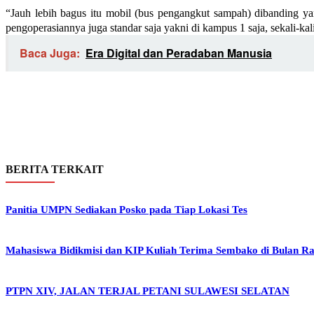
“Jauh lebih bagus itu mobil (bus pengangkut sampah) dibanding yan
pengoperasiannya juga standar saja yakni di kampus 1 saja, sekali-ka
Baca Juga:
Era Digital dan Peradaban Manusia
BERITA TERKAIT
Panitia UMPN Sediakan Posko pada Tiap Lokasi Tes
Mahasiswa Bidikmisi dan KIP Kuliah Terima Sembako di Bulan 
PTPN XIV, JALAN TERJAL PETANI SULAWESI SELATAN