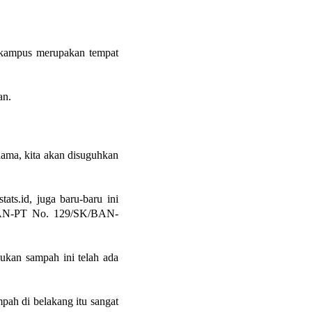
 kampus merupakan tempat
an.
lama, kita akan disuguhkan
ats.id, juga baru-baru ini
an BAN-PT No. 129/SK/BAN-
an sampah ini telah ada
pah di belakang itu sangat