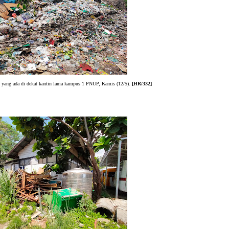
yang ada di dekat kantin lama kampus 1 PNUP, Kamis (12/5).
[HR/332]