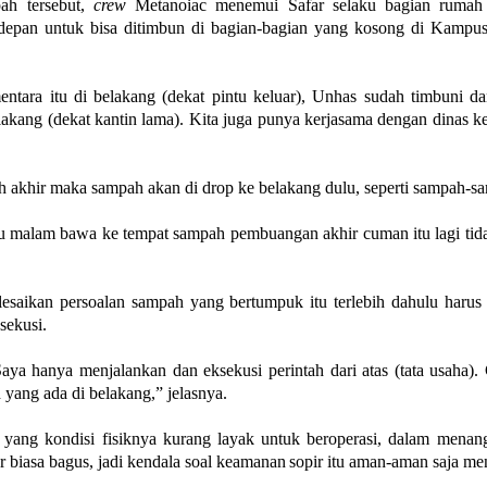
ah tersebut,
crew
Metanoiac menemui Safar selaku bagian rumah
depan untuk bisa ditimbun di bagian-bagian yang kosong di Kamp
tara itu di belakang (dekat pintu keluar), Unhas sudah timbuni da
akang (dekat kantin lama). Kita juga punya kerjasama dengan dinas 
 akhir maka sampah akan di drop ke belakang dulu, seperti sampah-sa
lau malam bawa ke tempat sampah pembuangan akhir cuman itu lagi ti
esaikan persoalan sampah yang bertumpuk itu terlebih dahulu haru
sekusi.
aya hanya menjalankan dan eksekusi perintah dari atas (tata usaha)
 yang ada di belakang,” jelasnya.
ang kondisi fisiknya kurang layak untuk beroperasi, dalam menang
ar biasa bagus, jadi kendala soal keamanan
sopir itu aman-aman saja me