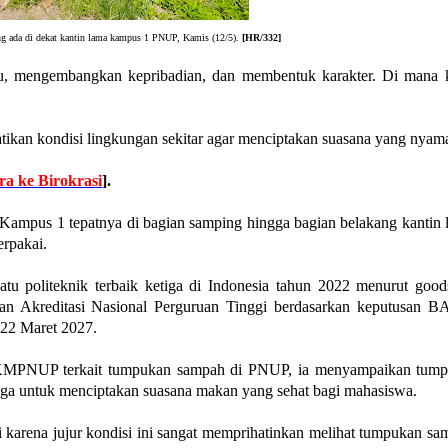
g ada di dekat kantin lama kampus 1 PNUP, Kamis (12/5).
[HR/332]
u, mengembangkan kepribadian, dan membentuk karakter. Di mana
ikan kondisi lingkungan sekitar agar menciptakan suasana yang nyam
a ke Birokrasi
].
 Kampus 1 tepatnya di bagian samping hingga bagian belakang kantin 
erpakai.
u politeknik terbaik ketiga di Indonesia tahun 2022 menurut goodst
 Badan Akreditasi Nasional Perguruan Tinggi berdasarkan keputus
 22 Maret 2027.
MPNUP terkait tumpukan sampah di PNUP, ia menyampaikan tumpuk
ngga untuk menciptakan suasana makan yang sehat bagi mahasiswa.
 karena jujur kondisi ini sangat memprihatinkan melihat tumpukan sam