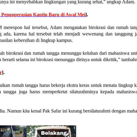
aunya ini menyebabkan lingkungan yang kurang sehat,” ungkap Adam.
 Pengoperasian Kantin Baru di Awal Mei
].
EM merespon hal tersebut, Adam mengatakan birokrasi dan rumah ta
 ada, karena hal tersebut telah menjadi wewenang dan tanggung 
asilan kebersihan di lingkup kampus.
akah birokrasi dan rumah tangga menunggu keluhan dari mahasiswa u
h berarti selama ini birokrasi menunggu dirinya untuk dikritik,” tambah
r
].
an rumah tangga harus bekerja ekstra keras untuk menata lingkup k
h tangga juga harus memperketat silaturahminya kepada mahasisw
ia. Namun kita kenal Pak Safar ini kurang bersilaturahmi dengan maha