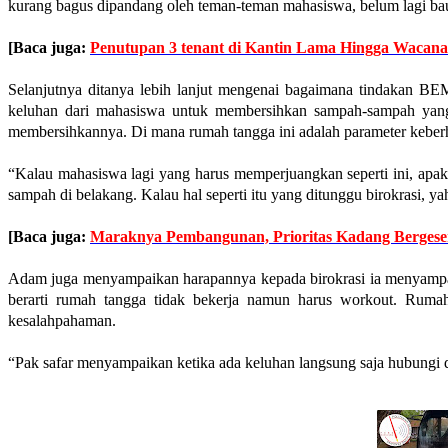
kurang bagus dipandang oleh teman-teman mahasiswa, belum lagi b
[Baca juga:
Penutupan 3 tenant di Kantin Lama Hingga Wacana
Selanjutnya ditanya lebih lanjut mengenai bagaimana tindakan B
keluhan dari mahasiswa untuk membersihkan sampah-sampah yang
membersihkannya. Di mana rumah tangga ini adalah parameter keberh
“Kalau mahasiswa lagi yang harus memperjuangkan seperti ini, ap
sampah di belakang. Kalau hal seperti itu yang ditunggu birokrasi, ya
[Baca juga:
Maraknya Pembangunan, Prioritas Kadang Bergese
Adam juga menyampaikan harapannya kepada birokrasi ia menyampaik
berarti rumah tangga tidak bekerja namun harus workout. Ruma
kesalahpahaman.
“Pak safar menyampaikan ketika ada keluhan langsung saja hubungi d