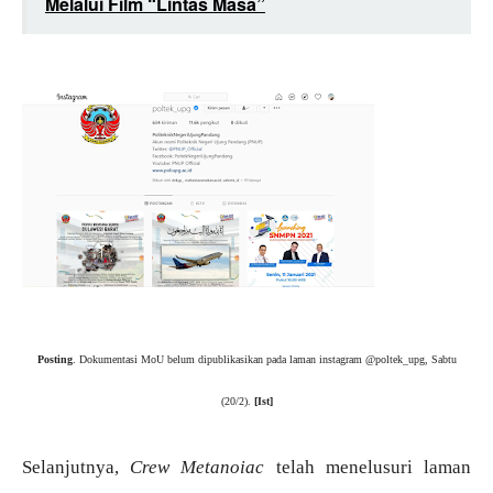
Melalui Film “Lintas Masa”
Posting
. Dokumentasi MoU belum dipublikasikan pada laman instagram @poltek_upg, Sabtu
(20/2).
[Ist]
Selanjutnya,
Crew Metanoiac
telah menelusuri laman