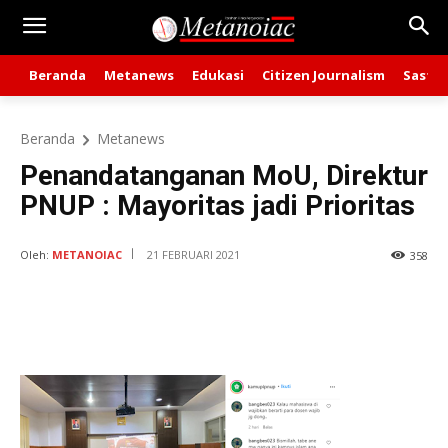
Beranda
Metanews
Edukasi
Citizen Journalism
Sastra
Beranda
Metanews
Penandatanganan MoU, Direktur
PNUP : Mayoritas jadi Prioritas
Oleh:
METANOIAC
21 FEBRUARI 2021
358