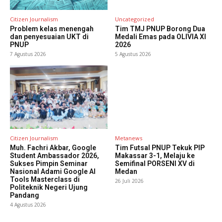
Citizen Journalism
Uncategorized
Problem kelas menengah
Tim TMJ PNUP Borong Dua
dan penyesuaian UKT di
Medali Emas pada OLIVIA XI
PNUP
2026
7 Agustus 2026
5 Agustus 2026
Citizen Journalism
Metanews
Muh. Fachri Akbar, Google
Tim Futsal PNUP Tekuk PIP
Student Ambassador 2026,
Makassar 3-1, Melaju ke
Sukses Pimpin Seminar
Semifinal PORSENI XV di
Nasional Adami Google AI
Medan
Tools Masterclass di
26 Juli 2026
Politeknik Negeri Ujung
Pandang
4 Agustus 2026