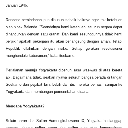
Januari 1946.
Rencana pemindahan pun disusun sebaik-baiknya agar tak ketahuan
oleh pihak Belanda. “Seandainya kami ketahuan, seluruh negara dapat
dihancurkan dengan satu granat. Dan kami sesungguhnya tidak henti
berpikir apakah pekerjaan itu akan berlangsung dengan aman. Tetapi
Republik dilahirkan dengan risiko. Setiap gerakan revolusioner
menghendaki keberanian,” kata Soekarno.
Perjalanan menuju Yogyakarta dipenuhi rasa was-was di atas kereta
api. Bagaimana tidak, seakan nyawa seluruh bangsa berada di tangan
Soekarno dan pejabat lain. Lebih dari itu, mereka berhasil sampai ke
Yogyakarta dan membangun pemerintahan disana.
Mengapa Yogyakarta?
Selain saran dari Sultan Hamengkubuwono IX, Yogyakarta dianggap
sebagai daerah paling aman dan paling siap atas kemerdekaan